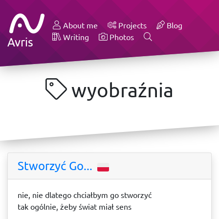
About me
Projects
Blog
Writing
Photos
Avris
wyobraźnia
Stworzyć Go...
nie, nie dlatego chciałbym go stworzyć
tak ogólnie, żeby świat miał sens