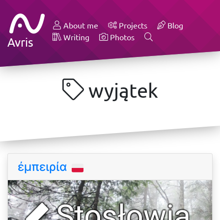
About me
Projects
Blog
Writing
Photos
Avris
wyjątek
ἐμπειρία