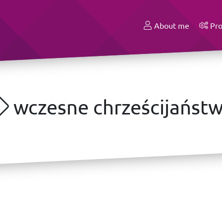
About me
Pro
wczesne chrześcijańst