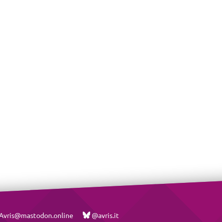
vris@mastodon.online
@avris.it