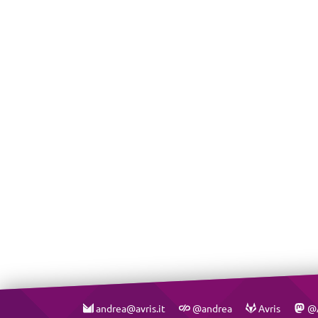
andrea@avris.it
@andrea
Avris
@A