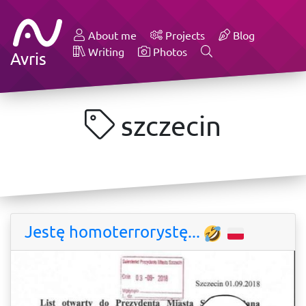
About me
Projects
Blog
Writing
Photos
Avris
szczecin
Jestę homoterrorystę...