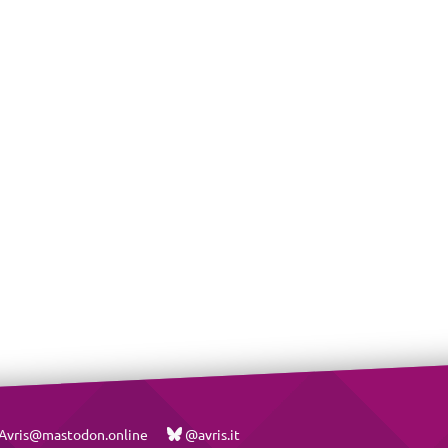
vris@mastodon.online
@avris.it