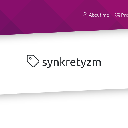
About me
Pro
synkretyzm