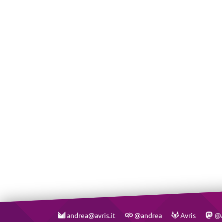
andrea@avris.it
@andrea
Avris
@A