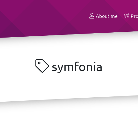
About me
Pro
symfonia