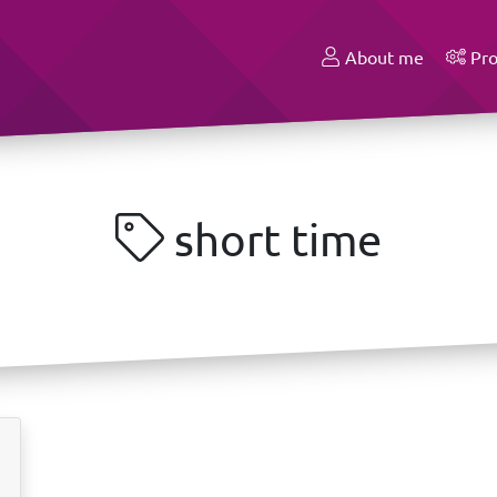
About me
Pro
short time