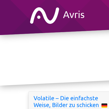
Avris
Volatile – Die einfachste
Weise, Bilder zu schicken