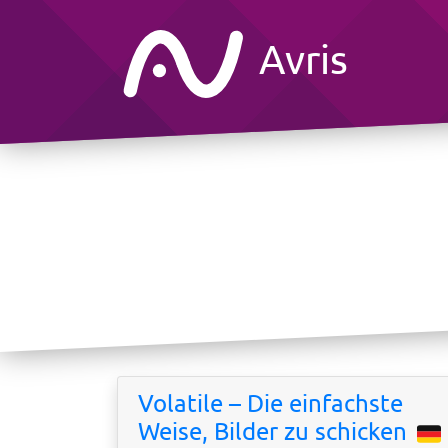
Avris
Volatile – Die einfachste
Weise, Bilder zu schicken