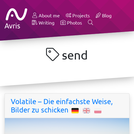
About me
Projects
Blog
Writing
Photos
Avris
send
Volatile – Die einfachste Weise,
Bilder zu schicken