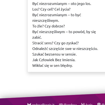
Być niezrozumianym – oto jego los.
Los? Czy cel? Cel życia?
Być niezrozumianym – to być
nieszczęśliwym.
To źle? Czy dobrze?
Być nieszczęśliwym – to powód, by się
zabić.
Stracić sens? Czy go zyskać?
Odnaleźć szczęście swe w nieszczęściu.
Szukać bezsensu w sensie.
Jak Człowiek Bez Imienia.
Wikłać się w sen błędny.
andrea@avris.it
@andrea
Avris
@A