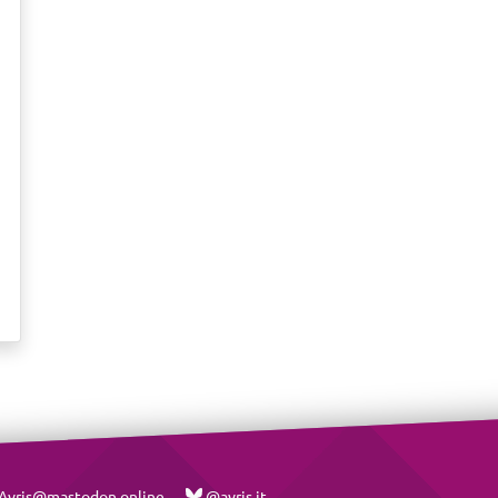
vris@mastodon.online
@avris.it