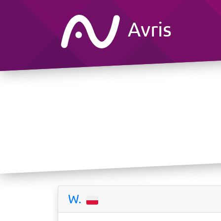
Avris
W.