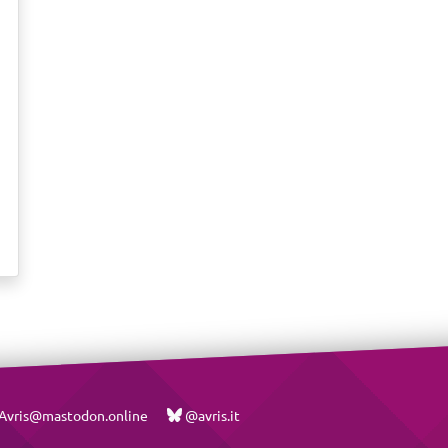
vris@mastodon.online
@avris.it