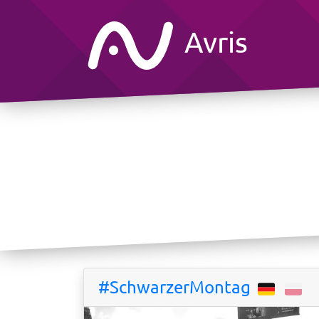
Avris
#SchwarzerMontag