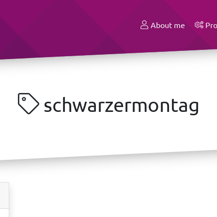
About me
Pro
schwarzermontag