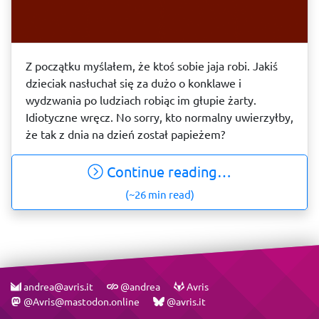
Z początku myślałem, że ktoś sobie jaja robi. Jakiś
dzieciak nasłuchał się za dużo o konklawe i
wydzwania po ludziach robiąc im głupie żarty.
Idiotyczne wręcz. No sorry, kto normalny uwierzyłby,
że tak z dnia na dzień został papieżem?
Continue reading…
(~26 min read)
andrea@avris.it
@andrea
Avris
@Avris@mastodon.online
@avris.it