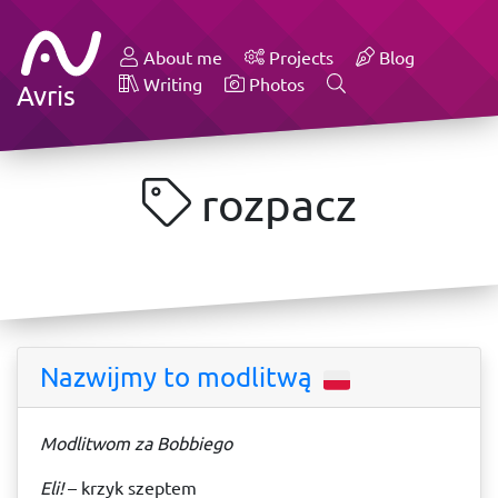
About me
Projects
Blog
Writing
Photos
Avris
rozpacz
Nazwijmy to modlitwą
Modlitwom za Bobbiego
Eli!
– krzyk szeptem