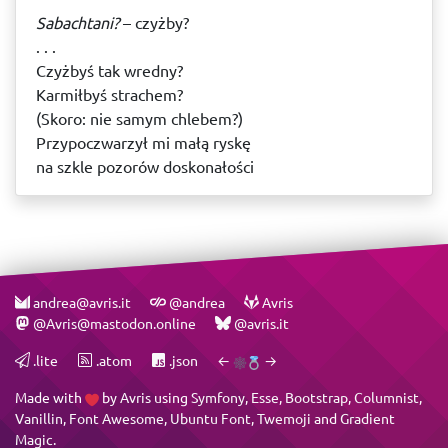
Sabachtani?
– czyżby?
. . .
Czyżbyś tak wredny?
Karmiłbyś strachem?
(Skoro: nie samym chlebem?)
Przypoczwarzył mi małą ryskę
na szkle pozorów doskonałości
andrea@avris.it
@andrea
Avris
@Avris@mastodon.online
@avris.it
.lite
.atom
.json
←
→
Made with
by
Avris
using
Symfony
,
Esse
,
Bootstrap
,
Columnist
,
Vanillin
,
Font Awesome
,
Ubuntu Font
,
Twemoji
and
Gradient
Magic
.