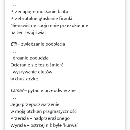
. . .
Przenapięte muskanie blatu
Przebrutalne głaskanie firanki
Nienawistne spojrzenie przezokienne
na ten Twój świat
Eli!
– zwiedzanie podblacia
. . .
I drganie podudzia
Ocieranie się łez o śmierć
I wysrywanie glutów
w chusteczkę
Lama?
– pytanie przeodwieczne
. . .
Jego przepoczwarzenie
w moją otchłań pragmatyczności
Przeraża – nadprzerażonego
Wyraża – ostrzej niż byle ‘kurwa’