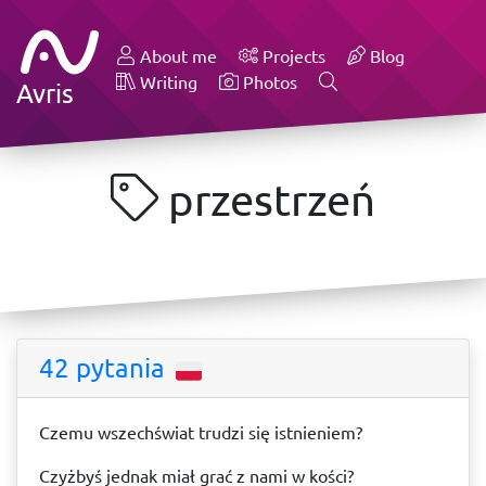
About me
Projects
Blog
Writing
Photos
Avris
przestrzeń
42 pytania
Czemu wszechświat trudzi się istnieniem?
Czyżbyś jednak miał grać z nami w kości?