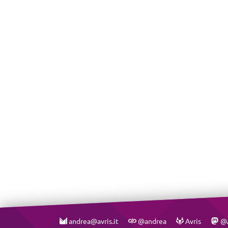
andrea@avris.it
@andrea
Avris
@A