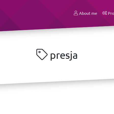
About me
Pro
presja