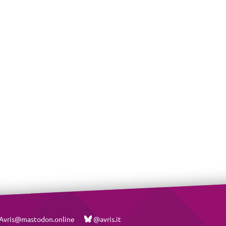
vris@mastodon.online
@avris.it