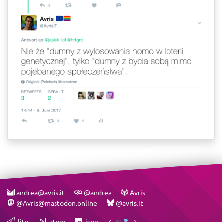
andrea@avris.it
@andrea
Avris
@Avris@mastodon.online
@avris.it
.lite
.atom
.json
←
→