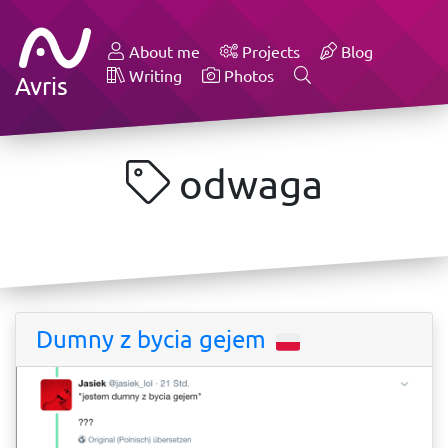
About me
Projects
Blog
Writing
Photos
Avris
odwaga
Dumny z bycia gejem