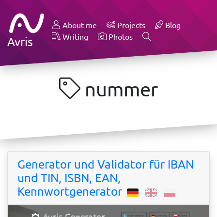
About me
Projects
Blog
Writing
Photos
Avris
nummer
Generator und Validator für IBAN
und TIN, ISBN, EAN,
Kennwortgenerator