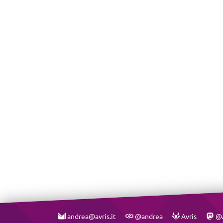
andrea@avris.it
@andrea
Avris
@A