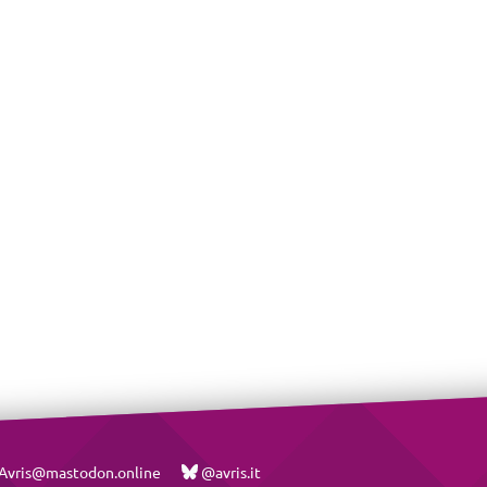
vris@mastodon.online
@avris.it