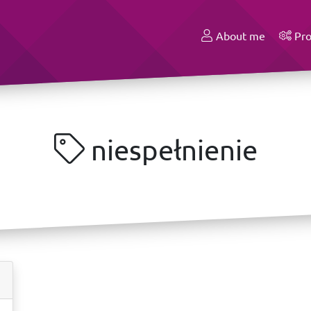
About me
Pro
niespełnienie