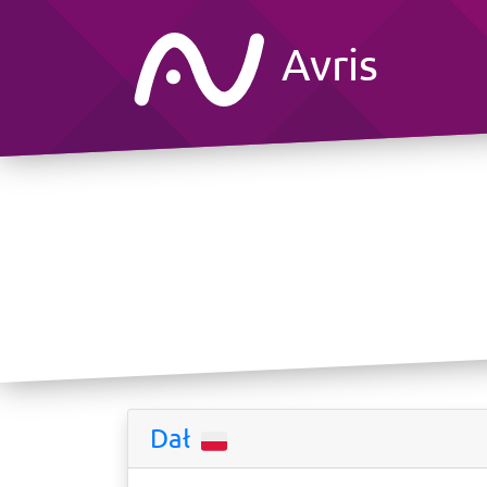
Avris
Dał