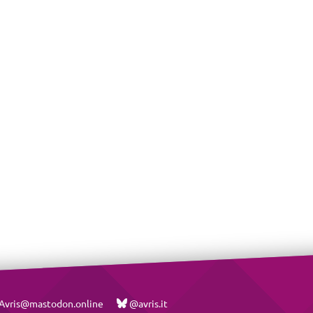
vris@mastodon.online
@avris.it