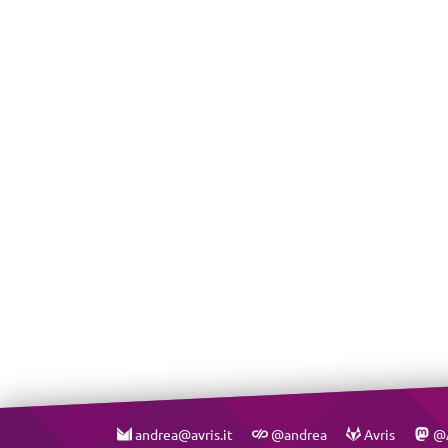
andrea@avris.it
@andrea
Avris
@A