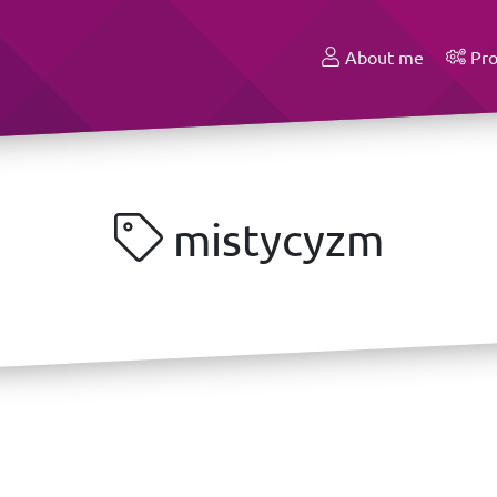
About me
Pro
mistycyzm