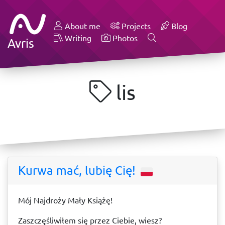
About me
Projects
Blog
Writing
Photos
Avris
lis
Kurwa mać, lubię Cię!
Mój Najdroży Mały Książę!
Zaszczęśliwiłem się przez Ciebie, wiesz?