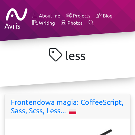
About me
Projects
Blog
Writing
Photos
Avris
less
Frontendowa magia: CoffeeScript,
Sass, Scss, Less...