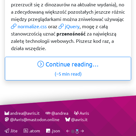
przerzucił się z dinozaurów na aktualne wydania), no
a zdecydowaną większość pozostałych jeszcze różnic
między przeglądarkami można zniwelować używając
normalize.css
oraz
jQuery
, mogę z całą
stanowczością uznać
przenośność
za największą
zaletę technologii webowych. Piszesz kod raz, a
działa wszędzie.
Continue reading…
(~5 min read)
andrea@avris.it
@andrea
Avris
@Avris@mastodon.online
@avris.it
.lite
.atom
.json
←
→