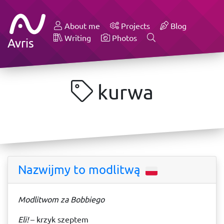
About me
Projects
Blog
Writing
Photos
Avris
kurwa
Nazwijmy to modlitwą
Modlitwom za Bobbiego
Eli!
– krzyk szeptem