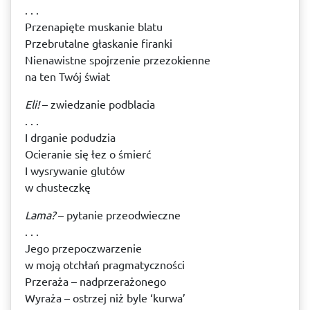
. . .
Przenapięte muskanie blatu
Przebrutalne głaskanie firanki
Nienawistne spojrzenie przezokienne
na ten Twój świat
Eli!
– zwiedzanie podblacia
. . .
I drganie podudzia
Ocieranie się łez o śmierć
I wysrywanie glutów
w chusteczkę
Lama?
– pytanie przeodwieczne
. . .
Jego przepoczwarzenie
w moją otchłań pragmatyczności
Przeraża – nadprzerażonego
Wyraża – ostrzej niż byle ‘kurwa’