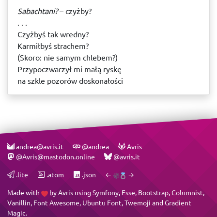
Sabachtani?
– czyżby?
. . .
Czyżbyś tak wredny?
Karmiłbyś strachem?
(Skoro: nie samym chlebem?)
Przypoczwarzył mi małą ryskę
na szkle pozorów doskonałości
andrea@avris.it
@andrea
Avris
@Avris@mastodon.online
@avris.it
.lite
.atom
.json
←
→
Made with
by
Avris
using
Symfony
,
Esse
,
Bootstrap
,
Columnist
,
Vanillin
,
Font Awesome
,
Ubuntu Font
,
Twemoji
and
Gradient
Magic
.