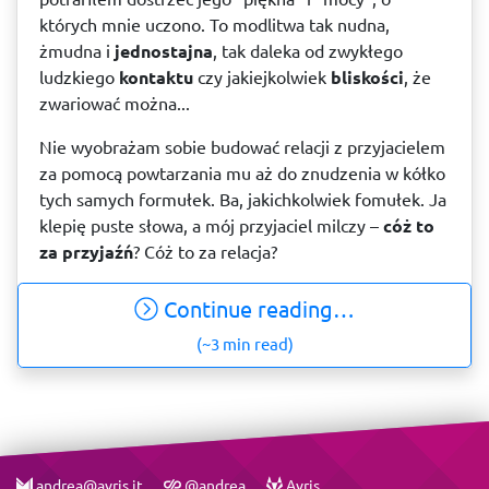
których mnie uczono. To modlitwa tak nudna,
żmudna i
jednostajna
, tak daleka od zwykłego
ludzkiego
kontaktu
czy jakiejkolwiek
bliskości
, że
zwariować można...
Nie wyobrażam sobie budować relacji z przyjacielem
za pomocą powtarzania mu aż do znudzenia w kółko
tych samych formułek. Ba, jakichkolwiek fomułek. Ja
klepię puste słowa, a mój przyjaciel milczy –
cóż to
za przyjaźń
? Cóż to za relacja?
Continue reading…
(~3 min read)
andrea@avris.it
@andrea
Avris