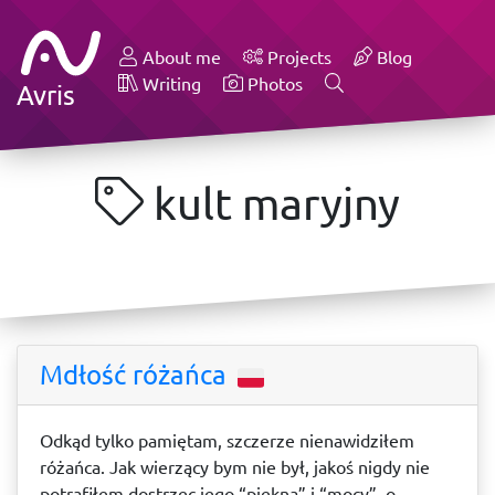
About me
Projects
Blog
Writing
Photos
Avris
kult maryjny
Mdłość różańca
Odkąd tylko pamiętam, szczerze nienawidziłem
różańca. Jak wierzący bym nie był, jakoś nigdy nie
potrafiłem dostrzec jego “piękna” i “mocy”, o