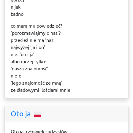
nijak
żadno
co mam mu powiedzieć?
‘porozmawiajmy o nas’?
przecież nie ma ‘nas’
najwyżej ‘ja i on’
nie. ‘on i ja’
albo raczej tylko:
‘nasza znajomość’
nie-e
‘jego znajomość ze mną’
ze śladowymi ilościami mnie
Oto ja
Oto ja: człowiek cudzysłów