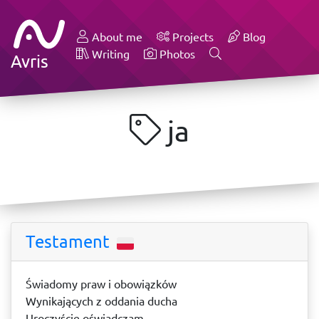
About me
Projects
Blog
Writing
Photos
Avris
ja
Testament
Świadomy praw i obowiązków
Wynikających z oddania ducha
Uroczyście oświadczam