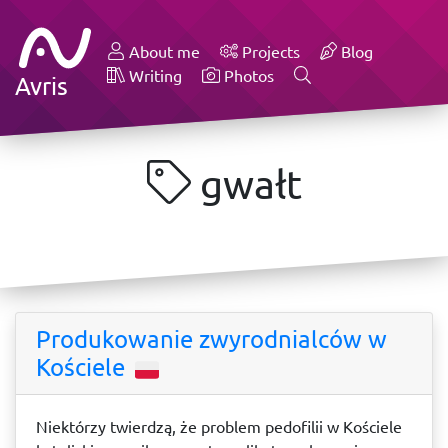
About me
Projects
Blog
Writing
Photos
Avris
gwałt
Produkowanie zwyrodnialców w
Kościele
Niektórzy twierdzą, że problem pedofilii w Kościele