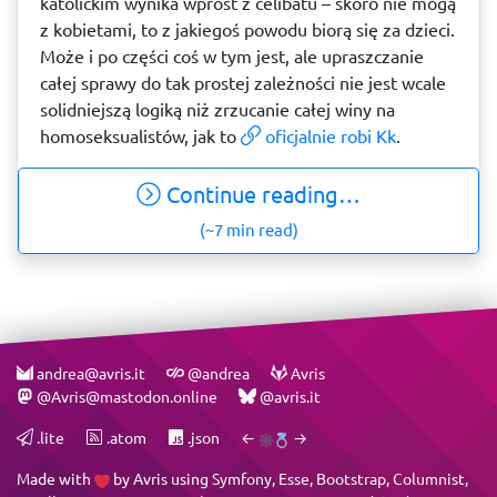
katolickim wynika wprost z celibatu – skoro nie mogą
z kobietami, to z jakiegoś powodu biorą się za dzieci.
Może i po części coś w tym jest, ale upraszczanie
całej sprawy do tak prostej zależności nie jest wcale
solidniejszą logiką niż zrzucanie całej winy na
homoseksualistów, jak to
oficjalnie robi Kk
.
Continue reading…
(~7 min read)
andrea@avris.it
@andrea
Avris
@Avris@mastodon.online
@avris.it
.lite
.atom
.json
←
→
Made with
by
Avris
using
Symfony
,
Esse
,
Bootstrap
,
Columnist
,