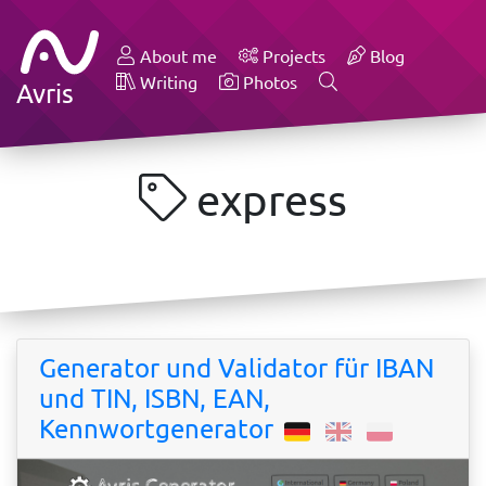
About me
Projects
Blog
Writing
Photos
Avris
express
Generator und Validator für IBAN
und TIN, ISBN, EAN,
Kennwortgenerator