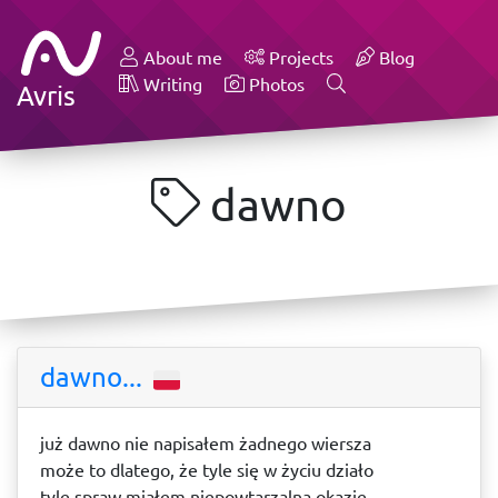
About me
Projects
Blog
Writing
Photos
Avris
dawno
dawno...
już dawno nie napisałem żadnego wiersza
może to dlatego, że tyle się w życiu działo
tyle spraw miałem niepowtarzalną okazję