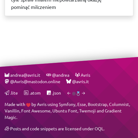
pominąć milczeniem
andrea@avris.it
@andrea
Avris
@Avris@mastodon.online
@avris.it
.lite
.atom
.json
←
→
Made with
by
Avris
using
Symfony
,
Esse
,
Bootstrap
,
Columnist
,
Vanillin
,
Font Awesome
,
Ubuntu Font
,
Twemoji
and
Gradient
Magic
.
Posts and code snippets are licensed under
OQL
.