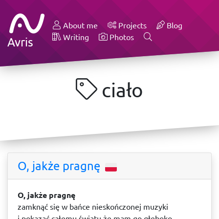
About me
Projects
Blog
Writing
Photos
Avris
ciało
O, jakże pragnę
O, jakże pragnę
zamknąć się w bańce nieskończonej muzyki
i pokazać całemu światu że mam go głęboko