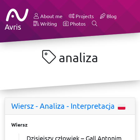
About me
Projects
Blog
Writing
Photos
Avris
analiza
Wiersz - Analiza - Interpretacja
Wiersz
Dzisiejszy człowiek – Gall Antonim