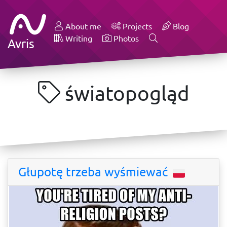
About me
Projects
Blog
Writing
Photos
Avris
światopogląd
Głupotę trzeba wyśmiewać