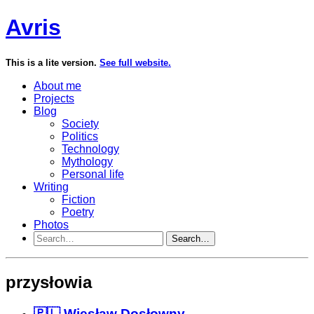
Avris
This is a lite version.
See full website.
About me
Projects
Blog
Society
Politics
Technology
Mythology
Personal life
Writing
Fiction
Poetry
Photos
Search…
przysłowia
🇵🇱 Wiesław Dosłowny