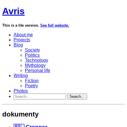
Avris
This is a lite version.
See full website.
About me
Projects
Blog
Society
Politics
Technology
Mythology
Personal life
Writing
Fiction
Poetry
Photos
Search…
dokumenty
🇵🇱 Cropper